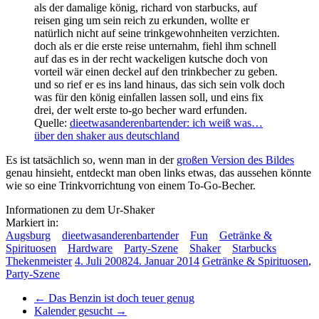
als der damalige könig, richard von starbucks, auf
reisen ging um sein reich zu erkunden, wollte er
natürlich nicht auf seine trinkgewohnheiten verzichten.
doch als er die erste reise unternahm, fiehl ihm schnell
auf das es in der recht wackeligen kutsche doch von
vorteil wär einen deckel auf den trinkbecher zu geben.
und so rief er es ins land hinaus, das sich sein volk doch
was für den könig einfallen lassen soll, und eins fix
drei, der welt erste to-go becher ward erfunden.
Quelle:
dieetwasanderenbartender: ich weiß was…
über den shaker aus deutschland
Es ist tatsächlich so, wenn man in der
großen Version des Bildes
genau hinsieht, entdeckt man oben links etwas, das aussehen könnte
wie so eine Trinkvorrichtung von einem To-Go-Becher.
Informationen zu dem Ur-Shaker
Markiert in:
Augsburg
dieetwasanderenbartender
Fun
Getränke &
Spirituosen
Hardware
Party-Szene
Shaker
Starbucks
Thekenmeister
4. Juli 2008
24. Januar 2014
Getränke & Spirituosen
,
Party-Szene
←
Das Benzin ist doch teuer genug
Kalender gesucht
→