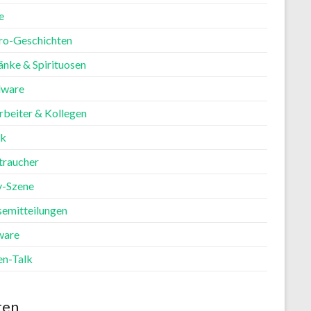
e
ro-Geschichten
änke & Spirituosen
ware
rbeiter & Kollegen
ik
traucher
y-Szene
semitteilungen
ware
en-Talk
ten