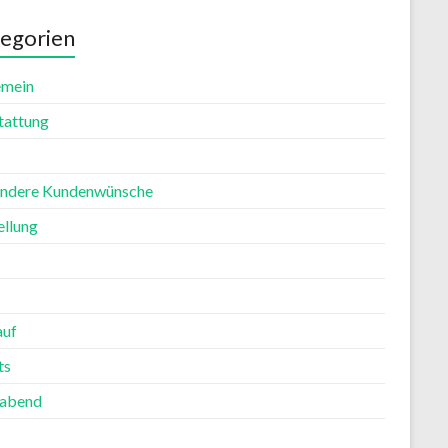
egorien
emein
tattung
ndere Kundenwünsche
ellung
auf
ts
rabend