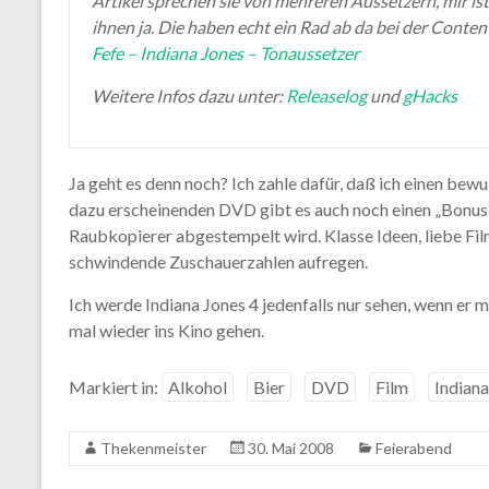
Artikel sprechen sie von mehreren Aussetzern, mir ist
ihnen ja. Die haben echt ein Rad ab da bei der Conten
Fefe – Indiana Jones – Tonaussetzer
Weitere Infos dazu unter:
Releaselog
und
gHacks
Ja geht es denn noch? Ich zahle dafür, daß ich einen b
dazu erscheinenden DVD gibt es auch noch einen „Bonus-
Raubkopierer abgestempelt wird. Klasse Ideen, liebe Fil
schwindende Zuschauerzahlen aufregen.
Ich werde Indiana Jones 4 jedenfalls nur sehen, wenn er mi
mal wieder ins Kino gehen.
Markiert in:
Alkohol
Bier
DVD
Film
Indiana
Thekenmeister
30. Mai 2008
Feierabend