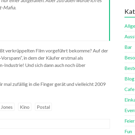
 nur einer aufgefallen. Aber zutrauen würde ich es
t-Mafia.
Kat
Allg
Auss
Bar
ewußt verkrüppelten Film vorgeführt bekomme? Auf der
Beso
Vorspann“, in dem der Käufer erstmal als
m-Industrie! Und sich dann auch noch über
Best
Blog
r mal zufällig in die Finger gerät und vielleicht 2009
Cafe
Eink
 Jones
Kino
Postal
Even
Feie
Fun