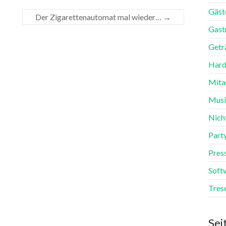
Gäst
Der Zigarettenautomat mal wieder…
→
Gast
Getr
Hard
Mita
Mus
Nich
Part
Pres
Soft
Tres
Sei