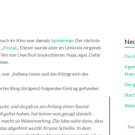
 Besuch im Kino war damals
Spiderman
. Der nächste
Neu
 „
Postal
„. Dieser wurde aber im Umkreis nirgends
Film von Uwe Boll boykottieren. Naja, egal. Dafür
Da si
ehen.
Irgen
w. war „Indiana Jones und das Königreich des
Name
Die 
rtes Blog übrigens) folgenden Eintrag gefunden:
Star
Wate
guckt, und da gab es am Anfang einen Sound-
ll gefixt haben, hat keiner was gesagt danach.
macht so Watermarking. Die Idee wäre dann, dass
das abgefilmt wurde. Krasse Scheiße. In dem