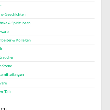
e
ro-Geschichten
änke & Spirituosen
ware
rbeiter & Kollegen
ik
traucher
y-Szene
semitteilungen
ware
en-Talk
ten