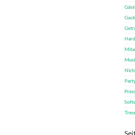
Gäst
Gast
Getr
Hard
Mita
Mus
Nich
Part
Pres
Soft
Tres
Sei