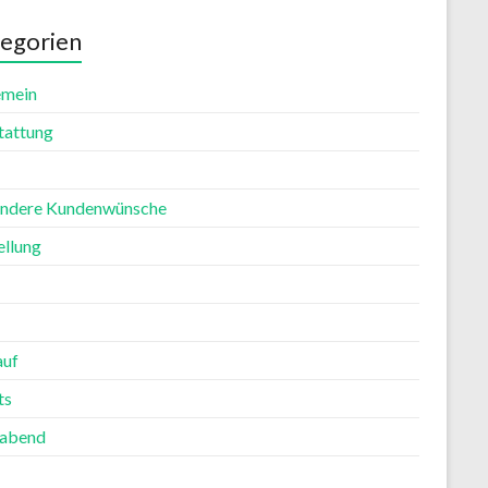
egorien
emein
tattung
ndere Kundenwünsche
ellung
auf
ts
rabend