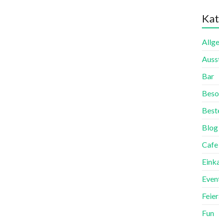
Kat
Allg
Auss
Bar
Beso
Best
Blog
Cafe
Eink
Even
Feie
Fun