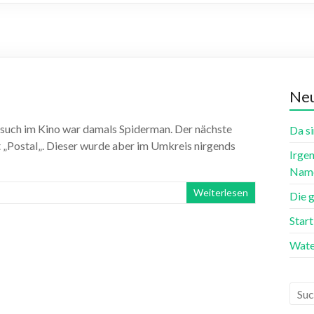
Neu
 Besuch im Kino war damals Spiderman. Der nächste
Da si
t „Postal„. Dieser wurde aber im Umkreis nirgends
Irgen
Name
Weiterlesen
Die 
Star
Wate