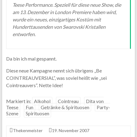
Teese Performance. Speziell für diese neue Show, die
am 13. Dezember in London Premiere haben wird,
wurde ein neues, einzigartiges Kostüm mit
Hunderttausenden von Swarovski Kristallen
entworfen.
Da bin ich mal gespannt.
Diese neue Kampagne nennt sich übrigens „Be
COINTREAUVERSIAL“, was soviel heißt wie „sei
Cointreauvers“. Nette Idee!
Markiert in:
Alkohol
Cointreau
Dita von
Teese
Fun
Getränke & Spirituosen
Party-
Szene
Spirituosen
Thekenmeister
19. November 2007