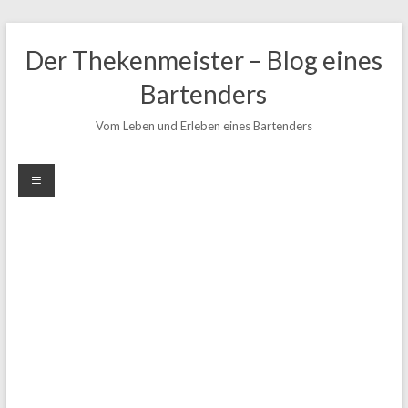
Zum
Inhalt
Der Thekenmeister – Blog eines
springen
Bartenders
Vom Leben und Erleben eines Bartenders