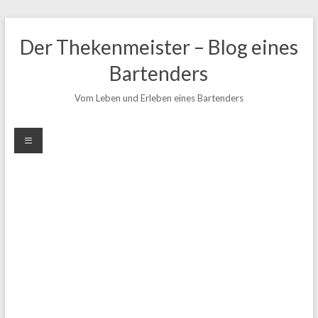
Zum
Inhalt
Der Thekenmeister – Blog eines
springen
Bartenders
Vom Leben und Erleben eines Bartenders