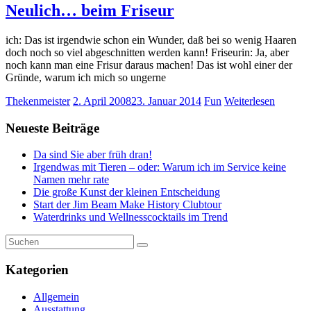
Neulich… beim Friseur
ich: Das ist irgendwie schon ein Wunder, daß bei so wenig Haaren
doch noch so viel abgeschnitten werden kann! Friseurin: Ja, aber
noch kann man eine Frisur daraus machen! Das ist wohl einer der
Gründe, warum ich mich so ungerne
Thekenmeister
2. April 2008
23. Januar 2014
Fun
Weiterlesen
Neueste Beiträge
Da sind Sie aber früh dran!
Irgendwas mit Tieren – oder: Warum ich im Service keine
Namen mehr rate
Die große Kunst der kleinen Entscheidung
Start der Jim Beam Make History Clubtour
Waterdrinks und Wellnesscocktails im Trend
Kategorien
Allgemein
Ausstattung