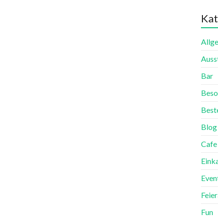
Kat
Allg
Auss
Bar
Beso
Best
Blog
Cafe
Eink
Even
Feie
Fun