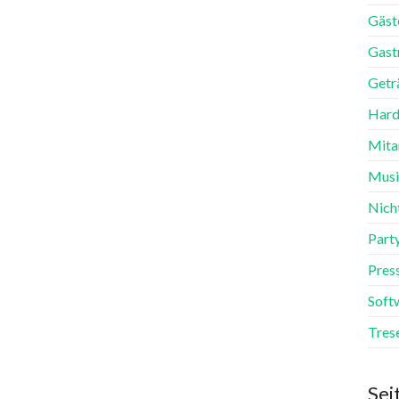
Gäst
Gast
Getr
Hard
Mita
Mus
Nich
Part
Pres
Soft
Tres
Sei