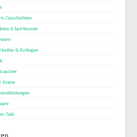
e
ro-Geschichten
änke & Spirituosen
ware
rbeiter & Kollegen
ik
traucher
y-Szene
semitteilungen
ware
en-Talk
ten