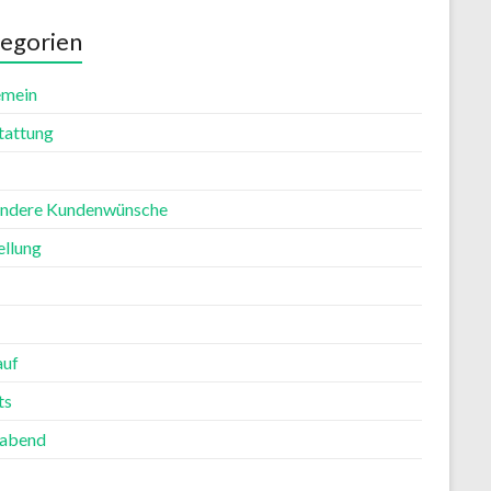
egorien
emein
tattung
ndere Kundenwünsche
ellung
auf
ts
rabend