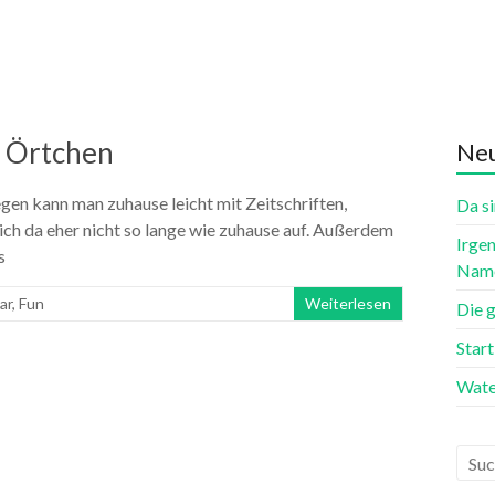
n Örtchen
Neu
gen kann man zuhause leicht mit Zeitschriften,
Da si
sich da eher nicht so lange wie zuhause auf. Außerdem
Irgen
s
Name
ar
,
Fun
Weiterlesen
Die 
Star
Wate