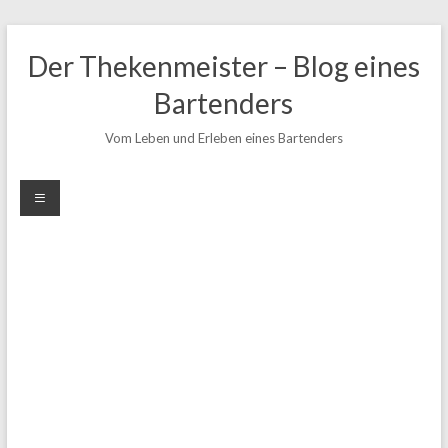
Zum
Inhalt
Der Thekenmeister – Blog eines
springen
Bartenders
Vom Leben und Erleben eines Bartenders