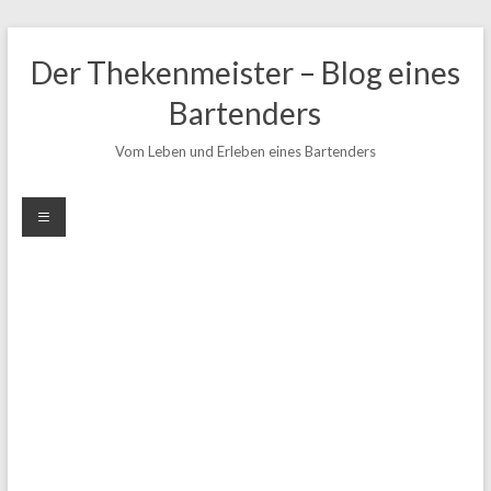
Zum
Inhalt
Der Thekenmeister – Blog eines
springen
Bartenders
Vom Leben und Erleben eines Bartenders