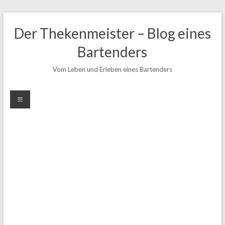
Zum
Inhalt
Der Thekenmeister – Blog eines
springen
Bartenders
Vom Leben und Erleben eines Bartenders