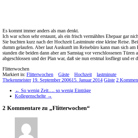
Es kommt immer anders als man denkt.
Ich war schon sehr erstaunt, als ein frisch vermähltes Ehepaar gar ni
Sie buchten kurz nach der Hochzeit Lastminute eine kleine Reise. Bei
dumm gelaufen. Aber laut Auskunft im Reisebüro kann man sich am Flu
standen die beiden dann aber am Samstag vor verschlossenen Türen a
abgeschlossen und der Plan war, daß sie nun erstmal losfliegt und e
Flitterwochen
Markiert in:
Flitterwochen
Gäste
Hochzeit
lastminute
Thekenmeister
19. September 2006
15. Januar 2014
Gäste
2 Komment
←
So wenig Zeit…. so wenig Einträge
Kollegenschelte
→
2 Kommentare zu „
Flitterwochen
“