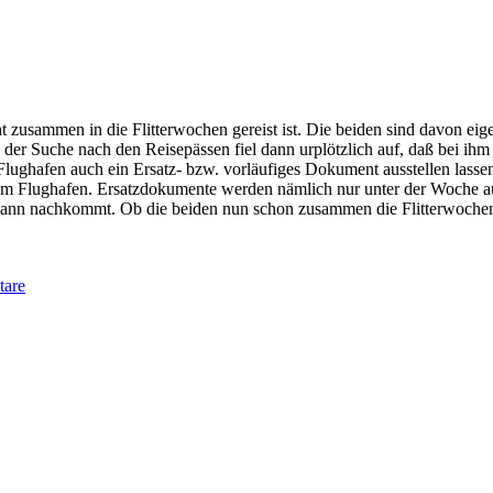
cht zusammen in die Flitterwochen gereist ist. Die beiden sind davon ei
 der Suche nach den Reisepässen fiel dann urplötzlich auf, daß bei ih
ghafen auch ein Ersatz- bzw. vorläufiges Dokument ausstellen lassen,
m Flughafen. Ersatzdokumente werden nämlich nur unter der Woche ausge
r dann nachkommt. Ob die beiden nun schon zusammen die Flitterwochen 
are