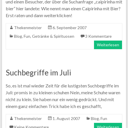
und einen Besucher, der über die Suchanfrage „caipirinha mit
bier“ hier landete: Wie nennt man einen Caipirinha mit Bier?
Erst raten und dann weiterklicken!
Thekenmeister
6. September 2007
Blog
,
Fun
,
Getränke & Spirituosen
3 Kommentare
Weiterlesen
Suchbegriffe im Juli
So, es ist mal wieder Zeit für die lustigsten Suchbegriffe im
Juli: promis in zu kleinen schuhen Nein, meine Schuhe waren
nicht zu klein. Sie haben nur ein wenig gedrückt. Und mit
einem ganz einfachen Trick habe ich es geschafft,
Thekenmeister
1. August 2007
Blog
,
Fun
Keine Kommentare
Weiterlesen